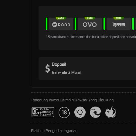
* Selama bank maintenance dan bank offline deposit dan penarik
Deposit
Rata-rata 3 Menit
Tanggung Jawab Bermain
Browser Yang Didukung
Platform Penyedia Layanan