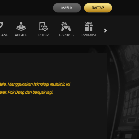
MASUK
DAFTAR
 GAME
ARCADE
POKER
E-SPORTS
PROMOSI
sia. Menggunakan teknologi mutakhir, ini
at, Pok Deng dan banyak lagi.