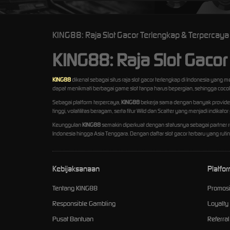
KING88: Raja Slot Gacor Terlengkap & Terpercaya 
KING88: Raja Slot Gacor
KING88
dikenal sebagai situs raja slot gacor terlengkap di Indonesia yang
dapat menikmati berbagai game slot tanpa harus bepergian, sehingga cocok
Sebagai platform terpercaya,
KING88
bekerja sama dengan banyak provider g
tinggi, volatilitas beragam, serta fitur Wild dan Scatter yang menjadi indi
Keunggulan
KING88
semakin diperkuat dengan statusnya sebagai partner res
Indonesia hingga Asia Tenggara. Dengan daftar slot gacor terbaru yang rut
Kebijaksanaan
Platfo
Tentang KING88
Promos
Responsible Gambling
Loyalty
Pusat Bantuan
Referral