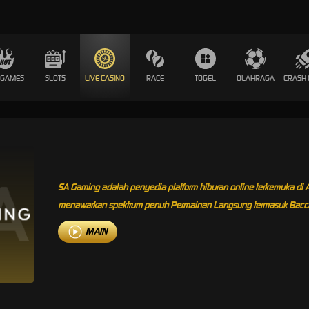
 GAMES
SLOTS
LIVE CASINO
RACE
TOGEL
OLAHRAGA
CRASH
SA Gaming adalah penyedia platform hiburan online terkemuka di A
menawarkan spektrum penuh Permainan Langsung termasuk Baccar
MAIN