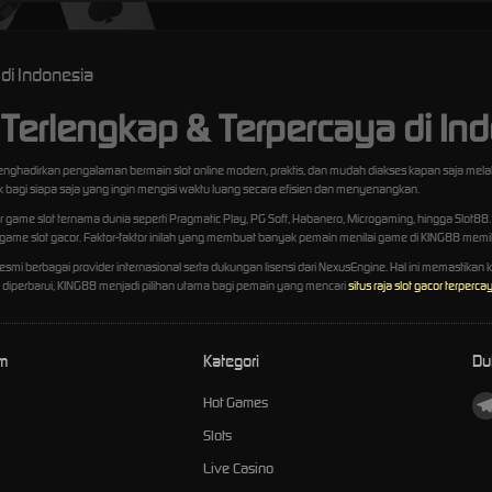
di Indonesia
 Terlengkap & Terpercaya di In
 menghadirkan pengalaman bermain slot online modern, praktis, dan mudah diakses kapan saja mela
 bagi siapa saja yang ingin mengisi waktu luang secara efisien dan menyenangkan.
ame slot ternama dunia seperti Pragmatic Play, PG Soft, Habanero, Microgaming, hingga Slot88. 
kator game slot gacor. Faktor-faktor inilah yang membuat banyak pemain menilai game di KING88 mem
mi berbagai provider internasional serta dukungan lisensi dari NexusEngine. Hal ini memastikan k
in diperbarui, KING88 menjadi pilihan utama bagi pemain yang mencari
situs raja slot gacor terperca
rm
Kategori
Du
i
Hot Games
Slots
Live Casino