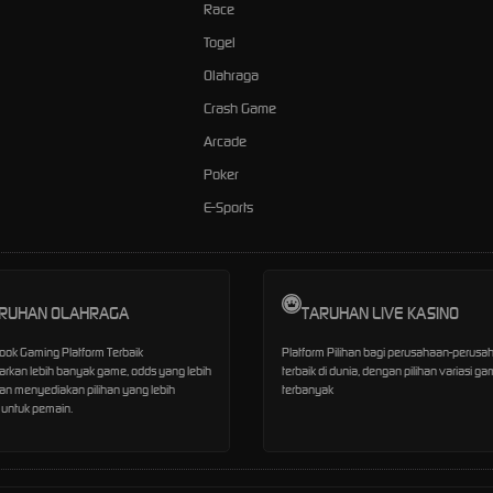
Race
Togel
Olahraga
Crash Game
Arcade
Poker
E-Sports
RUHAN OLAHRAGA
TARUHAN LIVE KASINO
ook Gaming Platform Terbaik
Platform Pilihan bagi perusahaan-perusa
kan lebih banyak game, odds yang lebih
terbaik di dunia, dengan pilihan variasi g
 dan menyediakan pilihan yang lebih
terbanyak
untuk pemain.