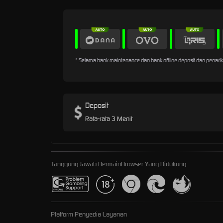
* Selama bank maintenance dan bank offline deposit dan penarik
Deposit
Rata-rata 3 Menit
Tanggung Jawab Bermain
Browser Yang Didukung
Platform Penyedia Layanan