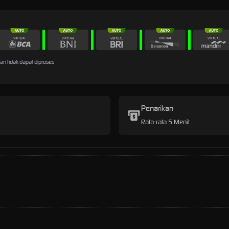
an tidak dapat diproses
Penarikan
Rata-rata 5 Menit