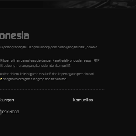
donesia
lui perangkat digital. Dengan konsep permainan yang fleksibel, pemain
Ribuan pilihan game tersedia dengan karakteristik unggulan seperti RTP
iliki peluang menang yang konsisten dan kompetitif.
ualitas sistem, koleksi game eksklusif, dan kepercayaan pemain dari
ya
dengan koleksi game lengkap dan berkualitas.
kungan
Komunitas
CSKING88