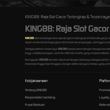
KING88: Raja Slot Gacor Terlengkap & Terpercaya 
KING88: Raja Slot Gacor
KING88
dikenal sebagai situs raja slot gacor terlengkap di Indonesia yang
dapat menikmati berbagai game slot tanpa harus bepergian, sehingga cocok
Sebagai platform terpercaya,
KING88
bekerja sama dengan banyak provider g
tinggi, volatilitas beragam, serta fitur Wild dan Scatter yang menjadi indi
Keunggulan
KING88
semakin diperkuat dengan statusnya sebagai partner res
Indonesia hingga Asia Tenggara. Dengan daftar slot gacor terbaru yang rut
Kebijaksanaan
Platfo
Tentang KING88
Promos
Responsible Gambling
Loyalty
Pusat Bantuan
Referral