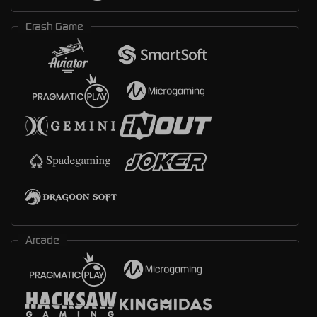
Crash Game
Arcade