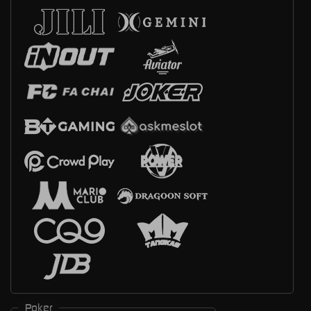
Poker